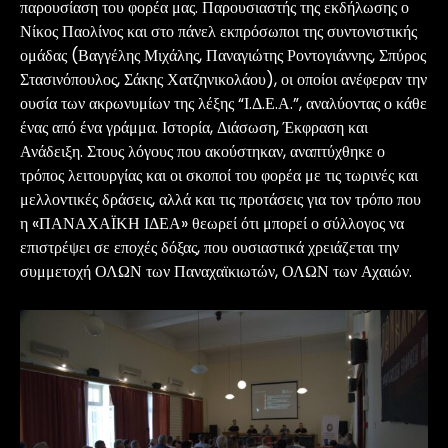
παρουσίαση του φορέα μας. Παρουσιαστής της εκδήλωσης ο
Νίκος Παολίνος και στο πάνελ εκπρόσωποι της συντονιστικής
ομάδας (Βαγγέλης Μιχάλης, Παναγιώτης Ροντογιάννης, Σπύρος
Στασινόπουλος, Σάκης Χατζηνικολάου), οι οποίοι ανέφεραν την
ουσία των ακρωνυμίων της λέξης “Ι.Δ.Ε.Α.”, αναλύοντας ο κάθε
ένας από ένα γράμμα. Ιστορία, Διάσωση, Έκφραση και
Ανάδειξη. Στους λόγους που ακούστηκαν, αναπτύχθηκε ο
τρόπος λειτουργίας και οι σκοποί του φορέα με τις τωρινές και
μελλοντικές δράσεις, αλλά και τις προτάσεις για τον τρόπο που
η «ΠΑΝΑΧΑΪΚΗ ΙΔΕΑ» θεωρεί ότι μπορεί ο σύλλογος να
επιστρέψει σε εποχές δόξας, που ουσιαστικά χρειάζεται την
συμμετοχή ΟΛΩΝ των Παναχαϊκιωτών, ΟΛΩΝ των Αχαιών.